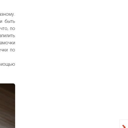
азному.
ли быть
что, по
апилить
рамочки
ечки по
помощью