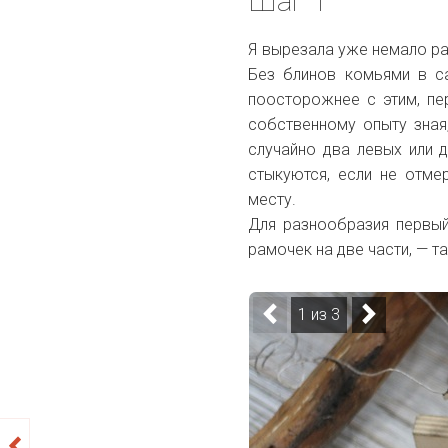
Шаг 1
Я вырезала уже немало ра
Без блинов комьями в с
поосторожнее с этим, пе
собственному опыту зная
случайно два левых или д
стыкуются, если не отме
месту.
Для разнообразия первы
рамочек на две части, — т
1 из 3