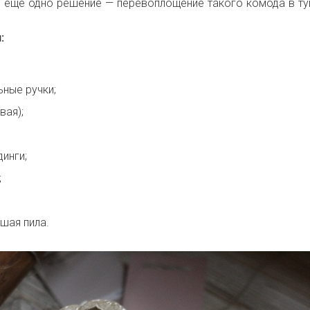
в еще одно решение — перевоплощение такого комода в т
:
ные ручки;
вая);
инги;
;
шая пила.