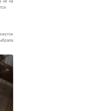
а не на
тся.
ежуток
выбрала