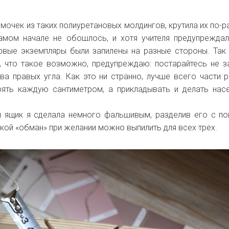
мочек из таких полиуретановых молдингов, крутила их по-р
амом начале не обошлось, и хотя учителя предупрежда
рвые экземпляры были запилены на разные стороны. Так 
, что такое возможно, предупреждаю: постарайтесь не з
ва правых угла. Как это ни странно, лучше всего части 
рять каждую сантиметром, а прикладывать и делать нас
й ящик я сделала немного фальшивым, разделив его с 
акой «обман» при желании можно выпилить для всех трех.