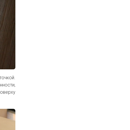
точкой.
нности,
поверху