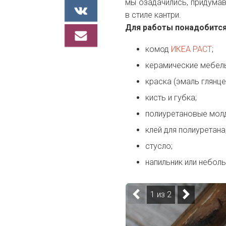
мы озадачились, придума
в стиле кантри.
Для работы понадобится
комод
ИКЕА РАСТ
;
керамические мебель
краска (эмаль глянце
кисть и губка;
полиуретановые молд
клей для полиуретана
стусло;
напильник или неболь
1 из 2