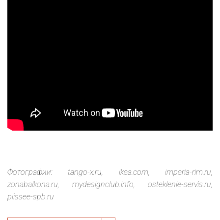
Фотографии: tango-x.ru, ikea.com, imperia-rim.ru,
zonabalkona.ru, mydesignclub.info, osteklenie-servis.ru,
plissee-spb.ru