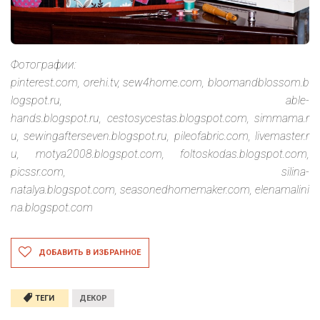
Фотографии:
pinterest.com, orehi.tv, sew4home.com, bloomandblossom.b
logspot.ru, able-
hands.blogspot.ru, cestosycestas.blogspot.com, simmama.r
u, sewingafterseven.blogspot.ru, pileofabric.com, livemaster.r
u, motya2008.blogspot.com, foltoskodas.blogspot.com,
picssr.com, silina-
natalya.blogspot.com, seasonedhomemaker.com, elenamalini
na.blogspot.com
ДОБАВИТЬ В ИЗБРАННОЕ
ТЕГИ
ДЕКОР