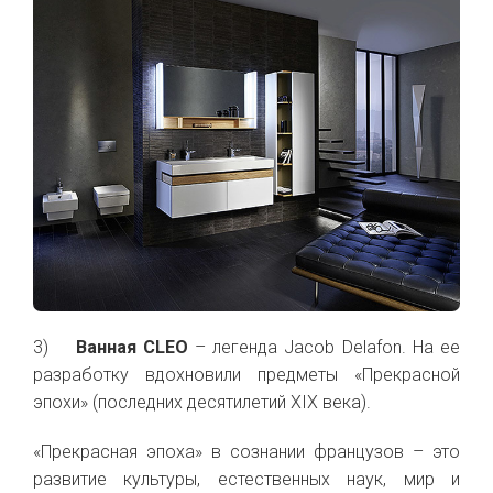
3)
Ванная CLEO
– легенда Jacob Delafon. На ее
разработку вдохновили предметы «Прекрасной
эпохи» (последних десятилетий XIX века).
«Прекрасная эпоха» в сознании французов – это
развитие культуры, естественных наук, мир и