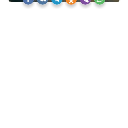
Коллекция CLEO от Jacob Delafon
«Квартблог» никак не смог обойти стороной
некоторые культовые и новые изделия Jacob
Delafon. Тем более, что об этих моделях должны
узнать дизайнеры и архитекторы, которые
опираются на европейскую классику, романтизм,
прованс.