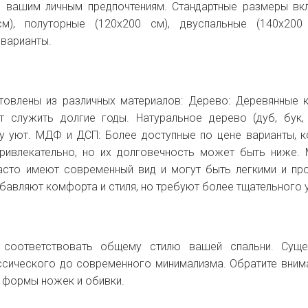
и вашим личным предпочтениям. Стандартные размеры в
см), полуторные (120x200 см), двуспальные (140x200
 варианты.
товлены из различных материалов: Дерево: Деревянные 
т служить долгие годы. Натуральное дерево (дуб, бук,
у уют. МДФ и ДСП: Более доступные по цене варианты, 
ривлекательно, но их долговечность может быть ниже. 
асто имеют современный вид и могут быть легкими и пр
обавляют комфорта и стиля, но требуют более тщательного 
 соответствовать общему стилю вашей спальни. Суще
ассического до современного минимализма. Обратите вним
, формы ножек и обивки.