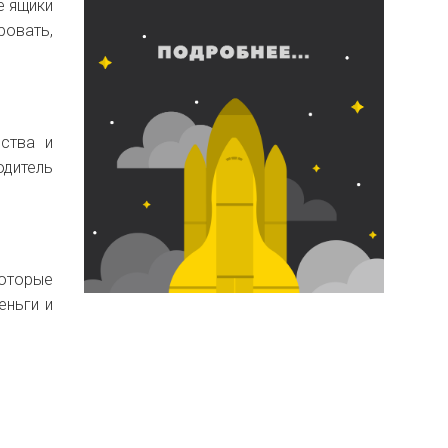
е ящики
ровать,
ества и
дитель
которые
еньги и