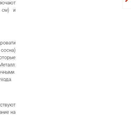
ключают
 см) и
кровати
 сосна)
которые
Металл:
очными.
ухода.
ствуют
ание на