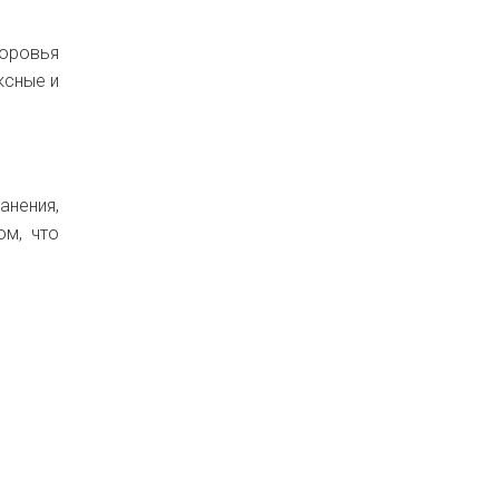
доровья
ксные и
анения,
ом, что