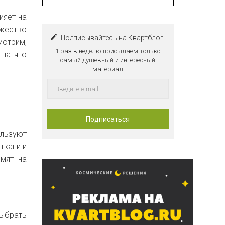
ияет на
ожество
Подписывайтесь на Квартблог!
мотрим,
1 раз в неделю присылаем только
 на что
самый душевный и интересный
материал
льзуют
ткани и
омят на
ыбрать