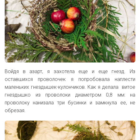
Войдя в азарт, я захотела еще и еще гнезд. Из
оставшихся проволочек я попробовала наплести
маленьких гнездышек-кулончиков. Как я делала витое
гнездышко из проволоки диаметром 0,8 мм: на
проволоку нанизала три бусинки и замкнула ее, не
обрезая.