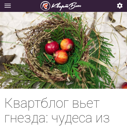
Квартблог вьет
гнезда: чудеса из