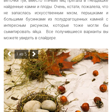
веточки туи, вместо птичьих яиц прятала в гнездышке
найденные камни и плоды. Очень, кстати, пожалела, что
не запаслась искусственным мхом, перышками и
большими бусинками из полудрагоценных камней с
интересным рисунком, которые тоже могли бы
сымитировать яйца. Все получившиеся варианты вы
можете увидеть в слайдере.
1 из 5