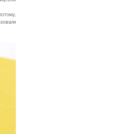
потому,
ьзовали