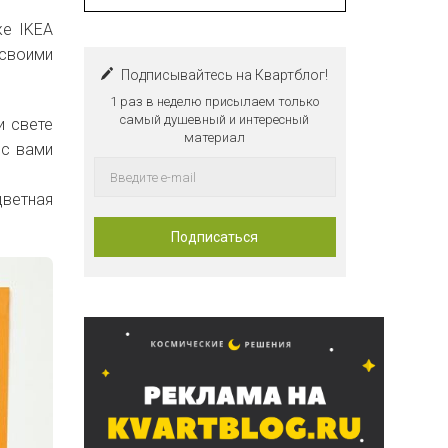
же IKEA
 своими
Подписывайтесь на Квартблог!
1 раз в неделю присылаем только
самый душевный и интересный
и свете
материал
 с вами
цветная