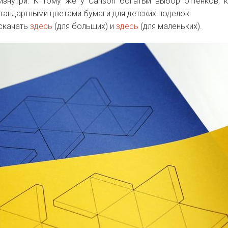
изнутри. К тому же у Canson богатый выбор оттенков, 
стандартными цветами бумаги для детских поделок.
скачать
здесь
(для больших) и
здесь
(для маленьких).