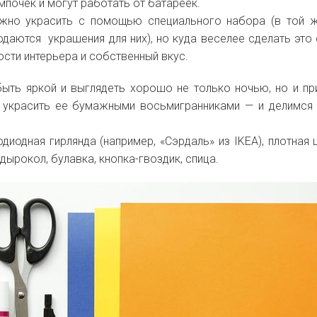
мпочек и могут работать от батареек.
жно украсить с помощью специального набора (в той 
одаются украшения для них), но куда веселее сделать это
ости интерьера и собственный вкус.
быть яркой и выглядеть хорошо не только ночью, но и пр
 украсить ее бумажными восьмигранниками — и делимся
одиодная гирлянда (например, «Сэрдаль» из IKEA), плотная 
 дырокол, булавка, кнопка-гвоздик, спица.