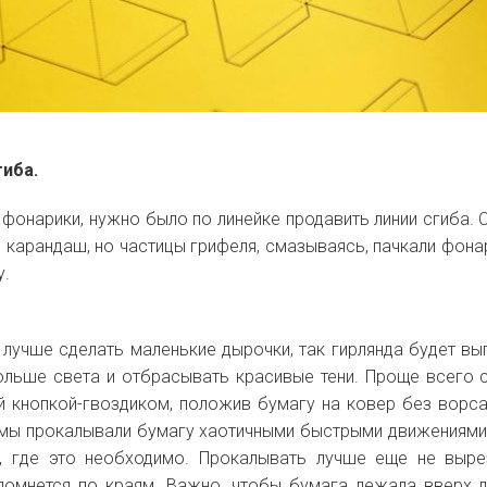
гиба.
фонарики, нужно было по линейке продавить линии сгиба. 
карандаш, но частицы грифеля, смазываясь, пачкали фонар
у.
лучше сделать маленькие дырочки, так гирлянда будет вы
ольше света и отбрасывать красивые тени. Проще всего 
 кнопкой-гвоздиком, положив бумагу на ковер без ворса
а мы прокалывали бумагу хаотичными быстрыми движениями
м, где это необходимо. Прокалывать лучше еще не выр
 помнется по краям. Важно, чтобы бумага лежала вверх 