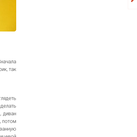
Сначала
ик, так
глядеть
сделать
, диван
, потом
езанную
лицевой