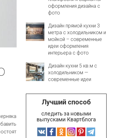
оформления дизайна с
фото
Дизайн прямой кухни 3
метра с холодильником и
мойкой – современные
идеи оформления
интерьера с фото
ю
Дизайн кухни 5 кв.м с
холодильником —
современные идеи
Лучший способ
следить за новыми
верняка
выпусками Квартблога
обавить
состоят