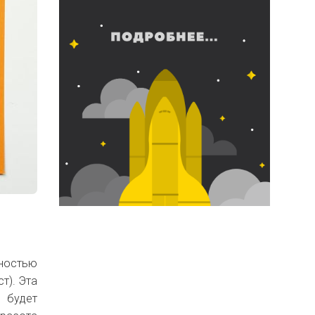
тностью
т). Эта
 будет