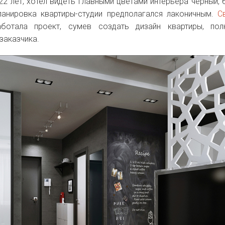
22 лет, хотел видеть главными цветами интерьера чёрный, 
ланировка квартиры-студии предполагался лаконичным.
С
отала проект, сумев создать дизайн квартиры, пол
заказчика.