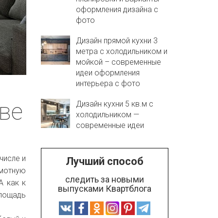
оформления дизайна с
фото
Дизайн прямой кухни 3
метра с холодильником и
мойкой – современные
идеи оформления
интерьера с фото
ве
Дизайн кухни 5 кв.м с
холодильником —
современные идеи
числе и
Лучший способ
амотную
следить за новыми
А как к
выпусками Квартблога
площадь