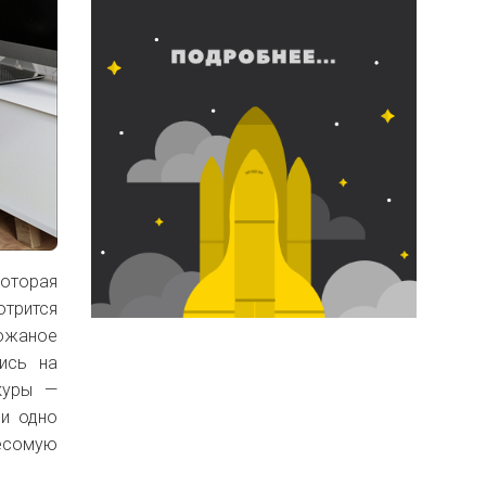
которая
отрится
ожаное
ись на
куры —
ни одно
весомую