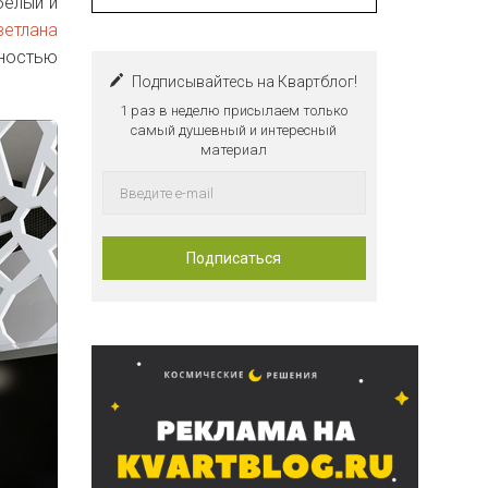
белый и
ветлана
ностью
Подписывайтесь на Квартблог!
1 раз в неделю присылаем только
самый душевный и интересный
материал