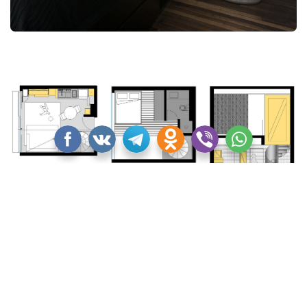
Фотографии Djan Chu с сайта
archdaily.com
.
ДОБАВИТЬ В ИЗБРАННОЕ
1
ТЕГИ
ДВУХУРОВНЕВАЯ КВАРТИРА