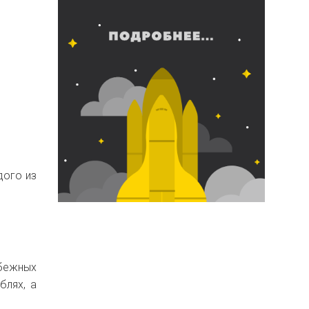
дого из
бежных
блях, а