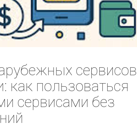
арубежных сервисо
и: как пользоваться
и сервисами без
ений