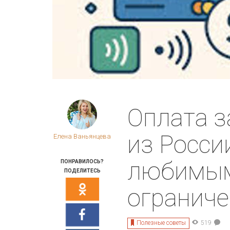
Оплата з
из Росси
Елена Ваньянцева
любимым
ПОНРАВИЛОСЬ?
ПОДЕЛИТЕСЬ
огранич
Полезные советы
519