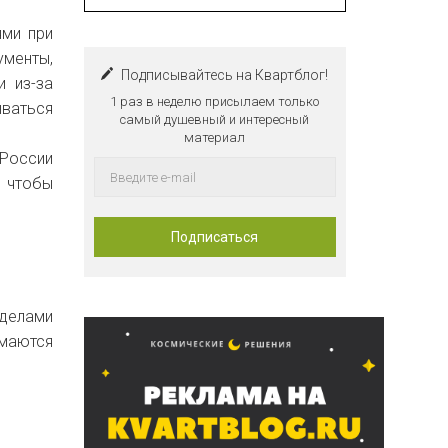
ями при
ументы,
Подписывайтесь на Квартблог!
 из-за
1 раз в неделю присылаем только
ываться
самый душевный и интересный
материал
 России
, чтобы
еделами
имаются