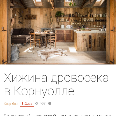
Хижина дровосека
в Корнуолле
Дома
Квартблог
4991
Потрясающий деревянный дом с садиком и прудом,