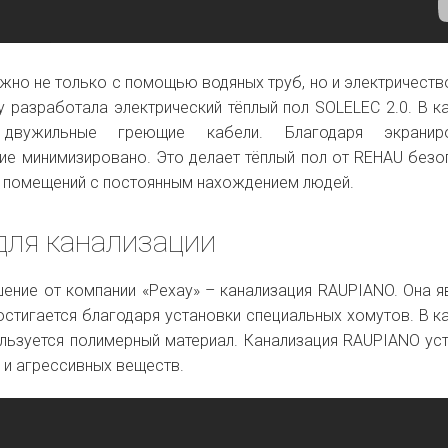
но не только с помощью водяных труб, но и электричеств
у разработала электрический тёплый пол SOLELEC 2.0. В к
 двужильные греющие кабели. Благодаря экранир
ние минимизировано. Это делает тёплый пол от REHAU без
и помещений с постоянным нахождением людей.
для канализации
ение от компании «Рехау» – канализация RAUPIANO. Она я
стигается благодаря установки специальных хомутов. В к
ользуется полимерный материал. Канализация RAUPIANO ус
 и агрессивных веществ.