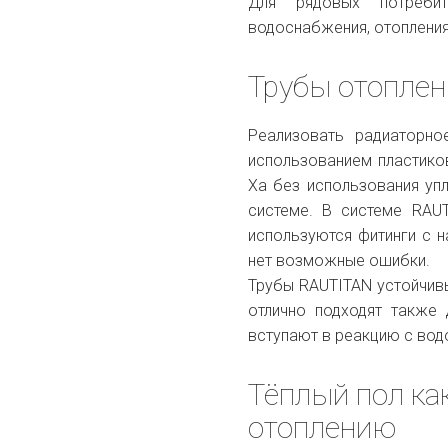
Для рядовых потреби
водоснабжения, отопления
Трубы отопле
Реализовать радиаторн
использованием пластико
Xa без использования уп
системе. В системе RAUT
используются фитинги с н
нет возможные ошибки.
Трубы RAUTITAN устойчивы
отлично подходят также 
вступают в реакцию с водо
Тёплый пол ка
отоплению