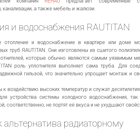
телей компания
REHAU
предлагает современные с
, канализации, а также мебель и жалюзи.
ния и водоснабжения RAUTITAN
ое отопление и водоснабжение в квартире или доме м
вых труб RAUTITAN. Они изготовлены из сшитого полиэтил
лотнителей, которые обычно являются самым уязвимым м
ITAN роль уплотнителя выполняет сама труба. Для сое
адвижной гильзой, что значительно упрощает монтаж и св
 к воздействию высоких температур и служат десятилетия
для устройства системы холодного водоснабжения, так
й, соответственно, не портят её вкуса и не ухудшают свойс
к альтернатива радиаторному