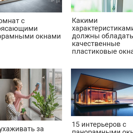
Какими
омнат с
характеристикам
рясающими
должны обладат
орамными окнами
качественные
пластиковые окн
15 интерьеров с
ухаживать за
панорамными ок