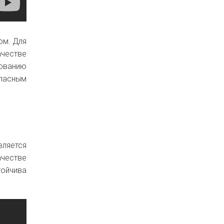
ом. Для
ачестве
ованию
опасным
вляется
ачестве
тойчива