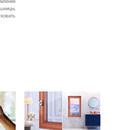
рмления
ешницы,
зовать