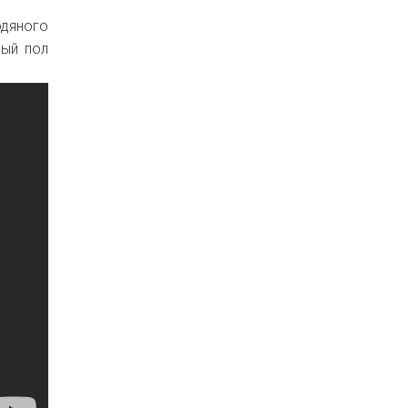
одяного
лый пол