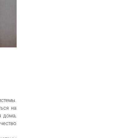
истемы.
ться на
я дома,
ачество