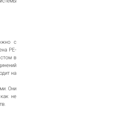
истемы
ожно с
ена PE-
естом в
динений
одит на
ми. Они
 как не
тв.