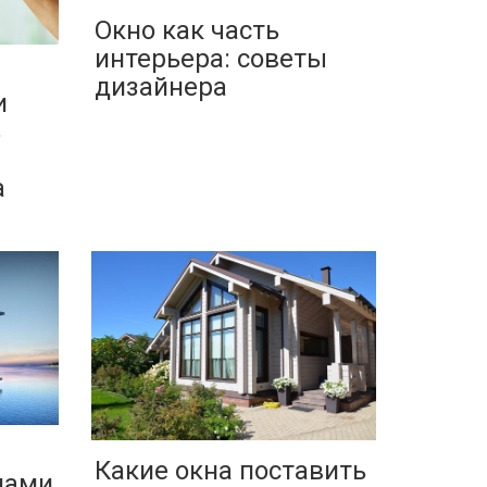
Окно как часть
интерьера: советы
дизайнера
и
ь
а
Какие окна поставить
нами