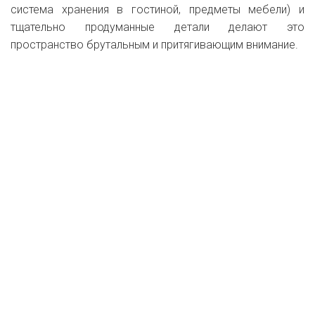
Студии
Маша Шаталина
7414
Очередной мужской интерьер — проект однокомнатной
квартиры площадью 50 м², разработанный белорусской
студией
Shmidt Studio
: натуральные материалы,
природные оттенки и крутая мебель-трансформер,
которая не только функциональна, но и очень красивая
внешне. Посмотрите, как буквально «растворяется» в
интерьере полноценная двуспальная кровать и
исчезает за стеновыми панелями рабочая зона кухни.
Монохром, прямые линии (световые полосы на потолке,
система хранения в гостиной, предметы мебели) и
тщательно продуманные детали делают это
пространство брутальным и притягивающим внимание.