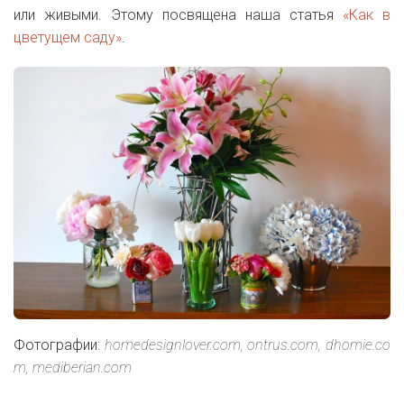
или живыми. Этому посвящена наша статья
«Как в
цветущем саду»
.
Фотографии:
homedesignlover.com,
ontrus.com,
dhomie.co
m,
mediberian.com