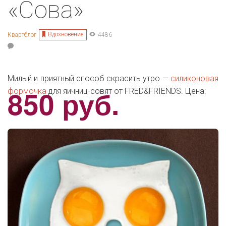
«Сова»
Вдохновение
Квартблог
4486
Милый и приятный способ скрасить утро —
силиконовая
850 руб.
формочка
для яичниц-совят от
FRED&FRIENDS. Цена: