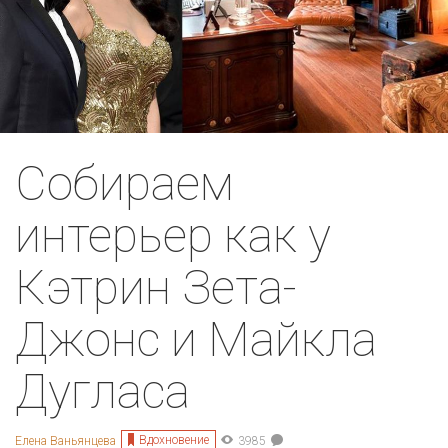
Собираем
интерьер как у
Кэтрин Зета-
Джонс и Майкла
Дугласа
Вдохновение
Елена Ваньянцева
3985