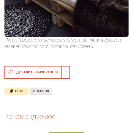
Фото: fabelio.com, servicecentral.com.au, flipandstyle.com,
recebendovisitas.com, nsmbl.nl, desvinter.ru
ДОБАВИТЬ В ИЗБРАННОЕ
3
ТЕГИ
СПАЛЬНЯ
Рекомендуемое