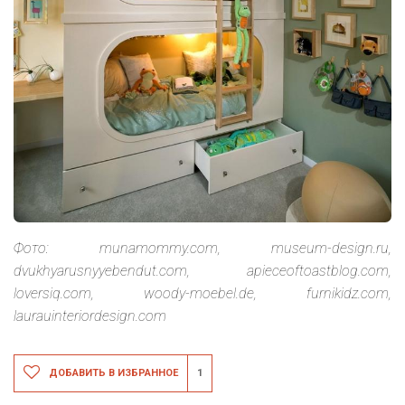
Фото: munamommy.com, museum-design.ru,
dvukhyarusnyyebendut.com, apieceoftoastblog.com,
loversiq.com, woody-moebel.de, furnikidz.com,
laurauinteriordesign.com
ДОБАВИТЬ В ИЗБРАННОЕ
1