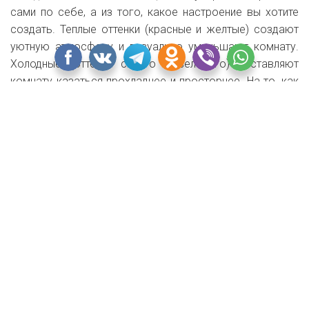
сами по себе, а из того, какое настроение вы хотите
создать. Теплые оттенки (красные и желтые) создают
уютную атмосферу и визуально уменьшают комнату.
Холодные (оттенки синего и зеленого) заставляют
комнату казаться прохладнее и просторнее. На то, как
воспринимается цвет комнаты, влияет и ее
расположение. Помещению с окнами на север,
возможно, нужно будет добавить теплых оттенков,
чтобы в нем было уютнее, а если комната расположена
на южной стороне дома, цветовую схему придется
подкорректировать так, чтобы сбалансировать
слишком теплый солнечный свет.
Совет:
если вам нравится определенный стиль
интерьера, подумайте о том, какие цвета и образы
ассоциируются с ним — это поможет придумать
цветовую схему.