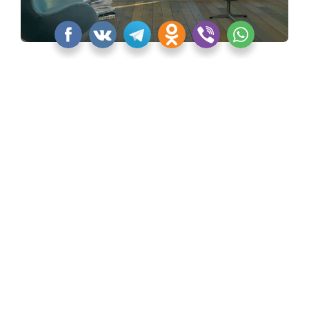
Коллекция CLEO от Jacob Delafon
«Квартблог» никак не смог обойти стороной
некоторые культовые и новые изделия Jacob
Delafon. Тем более, что об этих моделях должны
узнать дизайнеры и архитекторы, которые
опираются на европейскую классику, романтизм,
прованс.