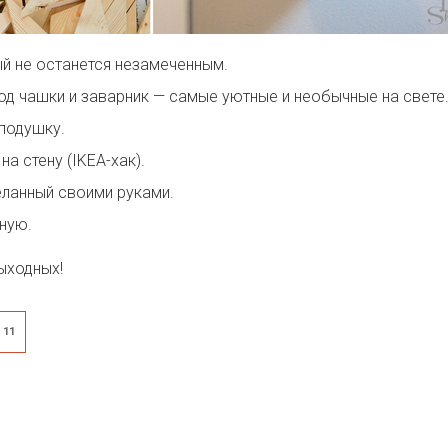
ый не останется незамеченным.
од чашки и заварник — самые уютные и необычные на свете
подушку.
на стену (IKEA-хак).
ланный своими руками.
ную.
ыходных!
11