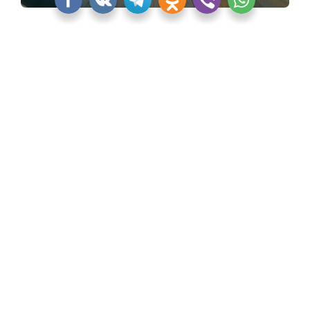
Коллекция CLEO от Jacob Delafon
«Квартблог» никак не смог обойти стороной
некоторые культовые и новые изделия Jacob
Delafon. Тем более, что об этих моделях должны
узнать дизайнеры и архитекторы, которые
опираются на европейскую классику, романтизм,
прованс.