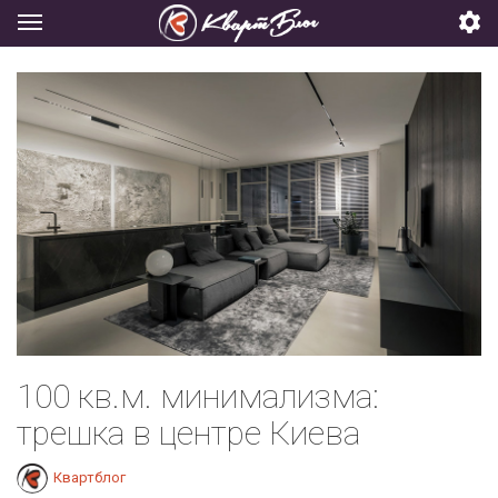
100 кв.м. минимализма:
трешка в центре Киева
Квартблог