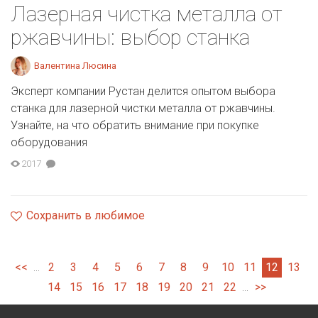
Лазерная чистка металла от
ржавчины: выбор станка
Валентина Люсина
Эксперт компании Рустан делится опытом выбора
станка для лазерной чистки металла от ржавчины.
Узнайте, на что обратить внимание при покупке
оборудования
2017
Сохранить в любимое
<<
2
3
4
5
6
7
8
9
10
11
12
13
...
14
15
16
17
18
19
20
21
22
>>
...