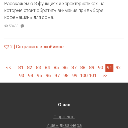
Расскажем о 8 функциях и характеристиках, на
которые стоит обратить внимание при выборе
кофемашины для дома.
58433
2
Сохранить в любимое
<<
81
82
83
84
85
86
87
88
89
90
91
92
...
93
94
95
96
97
98
99
100
101
>>
...
О нас
О проекте
Ищем дизайнера