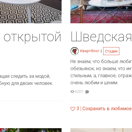
с открытой
Шведская 
Квартблог
|
Студии
Не знаем, что больше любит
обезьянок, но знаем, что 
стильным, а, главное, отра
щая следить за модой,
очень любим и ценим.
ную для двоих человек.
6207
3
Сохранить в любимое