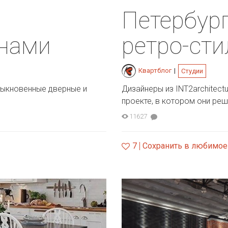
с
Петербург
енами
ретро-сти
Квартблог
|
Студии
быкновенные дверные и
Дизайнеры из INT2architect
проекте, в котором они реш
11627
7
Сохранить в любимое