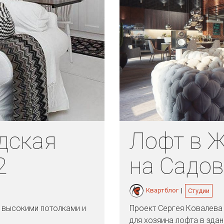
дская
Лофт в 
2
на Садо
Квартблог
|
Студии
с высокими потолками и
Проект Сергея Ковалева 
для хозяина лофта в здан