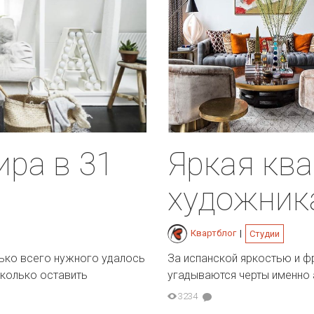
Яркая ква
ира в 31
художник
Квартблог
|
Студии
За испанской яркостью и ф
лько всего нужного удалось
угадываются черты именно 
сколько оставить
3234