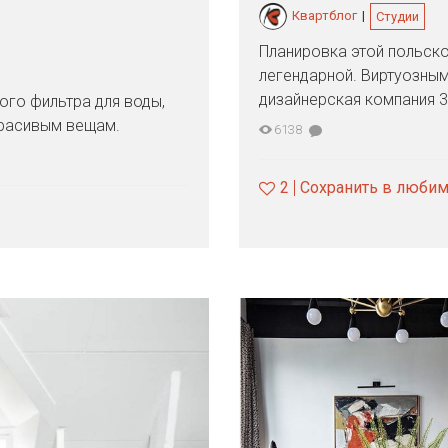
Квартблог
|
Студии
Планировка этой польско
легендарной. Виртуозны
дизайнерская компания 3
ого фильтра для воды,
красивым вещам.
6138
2
Сохранить в люби