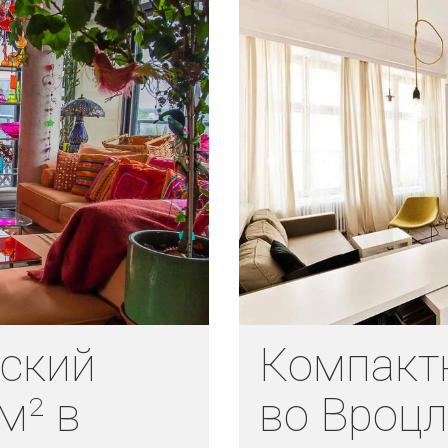
еский
Компакт
м² в
во Вроц