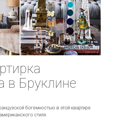
ртирка
а в Бруклине
ранцузской богемностью в этой квартире
американского стиля.