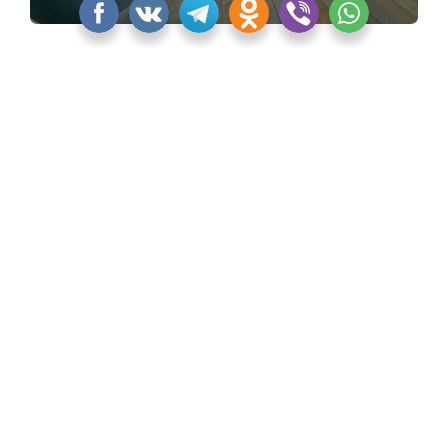
Коллекция CLEO от Jacob Delafon
«Квартблог» никак не смог обойти стороной
некоторые культовые и новые изделия Jacob
Delafon. Тем более, что об этих моделях должны
узнать дизайнеры и архитекторы, которые
опираются на европейскую классику, романтизм,
прованс.