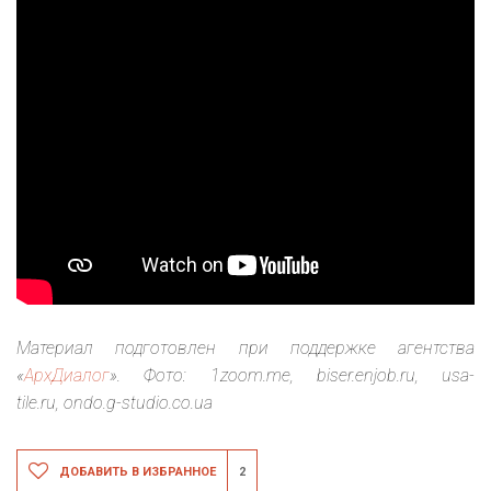
Материал подготовлен при поддержке агентства
«
АрхДиалог
».
Фото: 1zoom.me, biser.enjob.ru, usa-
tile.ru,
ondo.g-studio.co.ua
ДОБАВИТЬ В ИЗБРАННОЕ
2