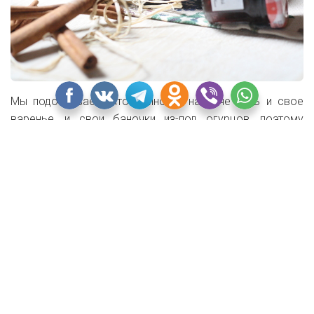
Мы подозреваем, что у многих на даче есть и свое
варенье, и свои баночки из-под огурцов, поэтому
специально для такого случая хотим показать вам
очень простой способ декорирования старых банок,
который подарит им грифельное арт-обличие.
Несколько незамысловатых действий превратят
завалявшуюся банку в симпатичный объект для
творчества. Наш метод особенно будет интересен тем,
у кого есть маленькие дети, они, наверняка, с
удовольствием порисуют мелками на грифельной
поверхности новой этикетки.