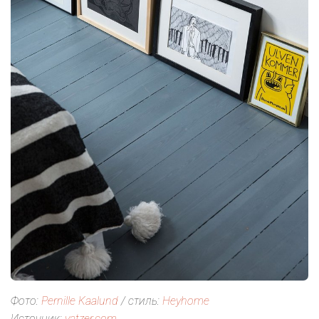
Фото:
Pernille Kaalund
/ стиль:
Heyhome
Источник:
yatzer.com