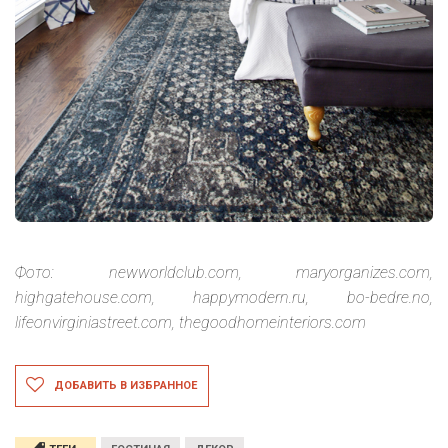
Фото: newworldclub.com, maryorganizes.com,
highgatehouse.com, happymodern.ru, bo-bedre.no,
lifeonvirginiastreet.com, thegoodhomeinteriors.com
ДОБАВИТЬ В ИЗБРАННОЕ