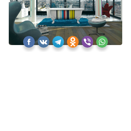
Коллекция CLEO от Jacob Delafon
«Квартблог» никак не смог обойти стороной
некоторые культовые и новые изделия Jacob
Delafon. Тем более, что об этих моделях должны
узнать дизайнеры и архитекторы, которые
опираются на европейскую классику, романтизм,
прованс.