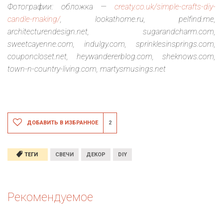
Фотографии: обложка —
creaty.co.uk/simple-crafts-diy-
candle-making/
, lookathome.ru, pelfind.me,
architecturendesign.net, sugarandcharm.com,
sweetcayenne.com, indulgy.com, sprinklesinsprings.com,
couponcloset.net, heywandererblog.com, sheknows.com,
town-n-country-living.com, martysmusings.net
ДОБАВИТЬ В ИЗБРАННОЕ
2
ТЕГИ
СВЕЧИ
ДЕКОР
DIY
Рекомендуемое