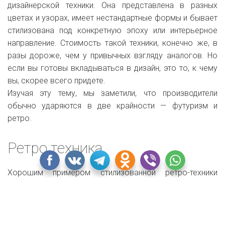
дизайнерской техники. Она представлена в разных
цветах и узорах, имеет нестандартные формы и бывает
стилизована под конкретную эпоху или интерьерное
направление. Стоимость такой техники, конечно же, в
разы дороже, чем у привычных взгляду аналогов. Но
если вы готовы вкладываться в дизайн, это то, к чему
вы, скорее всего придете.
Изучая эту тему, мы заметили, что производители
обычно ударяются в две крайности — футуризм и
ретро.
Ретро техника
Хорошим примером стилизованной ретро-техники
будет всем известный холодильник марки Smeg.
Выглядит он так, как будто произведен в 50-ые, но
внутри — современнейшая начинка. Компания
предложила широкий ассортимент цветов и сделала