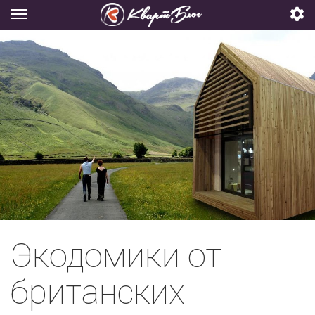
Экодомики от
британских