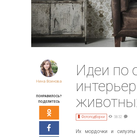
Идеи по
интерьер
Нина Воинова
животны
ПОНРАВИЛОСЬ?
ПОДЕЛИТЕСЬ
Фотоподборки
3832
Их мордочки и силуэты