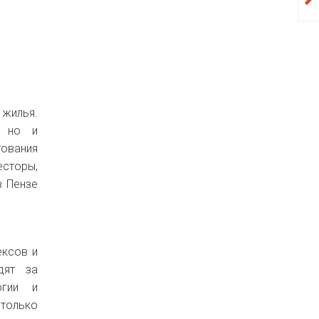
 жилья.
, но и
тования
есторы,
в Пензе
ексов и
дят за
огии и
 только