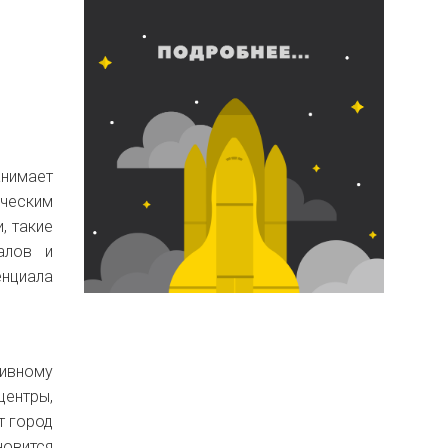
анимает
ческим
, такие
алов и
нциала
тивному
ентры,
т город
новится