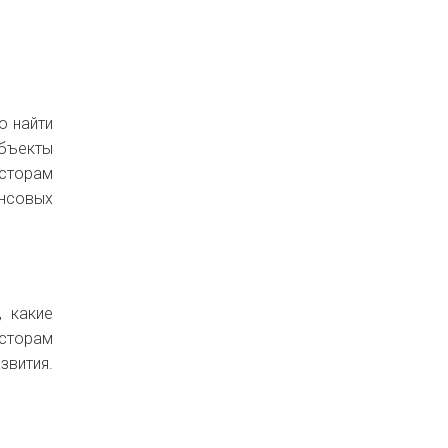
о найти
объекты
сторам
нсовых
, какие
есторам
звития.