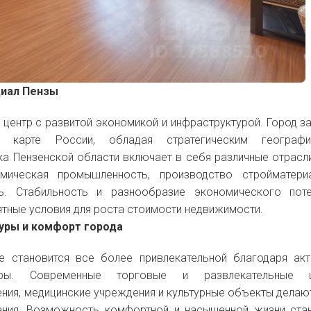
циал Пензы
 центр с развитой экономикой и инфраструктурой. Город з
карте России, обладая стратегическим географи
а Пензенской области включает в себя различные отрасли
имическая промышленность, производство стройматери
ь. Стабильность и разнообразие экономического поте
тные условия для роста стоимости недвижимости.
туры и комфорт города
е становится все более привлекательной благодаря ак
уры. Современные торговые и развлекательные ц
ния, медицинские учреждения и культурные объекты делаю
ния. Возможность комфортной и насыщенной жизни ста