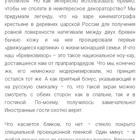
утеплителя. Но как интересно использовать бревно,
чтобы не сползти в неинтересное декораторство? Мы
придумали легенду, что на заре кинематографа
крестьяне в деревнях царской России для получения
ровной поверхности натягивали между двух бревен
бычью кожу и на нее проецировали первые
«движущиеся картинки» о жизни монаршей семьи. И что
наш «бревновизор» – это такое национальное ноу-хау,
доставшееся нам от прапрапрадедов. Что мы, конечно
же, его немножко модернизировали, но принцип
остался тот же. А как приятный бонус, указывающий и
на русскую смекалку – то, что такой экран можно
смотреть с обеих сторон: как в спальне, так и в
гостиной. По-моему, получилось замечательно!
Иностранные гости охотно верят.
Что касается бликов, то нет – стекло покрыто
специальной проекционной пленкой. Один минус – в
любой пленке одна из сторон всегда тусклее. Впрочем,