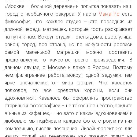
«Москве – большой деревне» и попытка показать наш
город с необычного ракурса. У нас в
Мама Ро
есть
философия, что каждая студия – это последняя из
длинной череды матрешек, которые гость раскрывает
на пути к нам. Вокруг студии - стены дома, двор, улица,
район, город, вся страна, но по искусности росписи
самой маленькой матрешки можно составить
представление о качестве всего произведения. В
данном случае, о Москве и даже о России. Поэтому
чем филиграннее работа вокруг одной задумки, тем
ярче впечатление от мира вокруг. Что касается
подходов, то все средства хороши, если они
вдохновляют. Казалось бы, оформлять пространство
старинной фотографией – не такое новшество, зайдите
в иные из кафешек, – но зато с каким вдохновением и
любовью мы подбирали каждое фото, строили из них
композицию, писали пояснения. Дизайн-проект же для
наших студий мы генерируем как правило прямо на