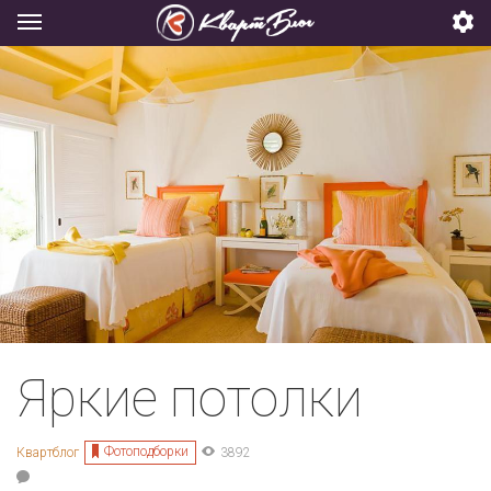
Яркие потолки
Фотоподборки
Квартблог
3892