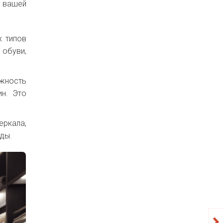
а вашей
х типов
 обуви,
жность
ин. Это
ркала,
ды.