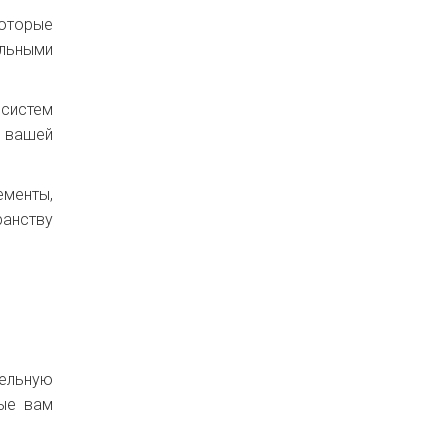
оторые
альными
 систем
 вашей
ементы,
ранству
тельную
рые вам