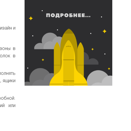
изайн и
 зоны в
олок в
полнять
, ящики
обной.
ий или