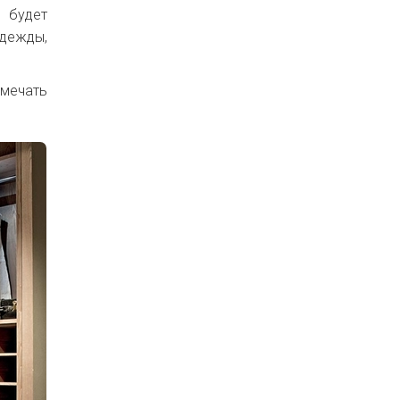
 будет
одежды,
омечать