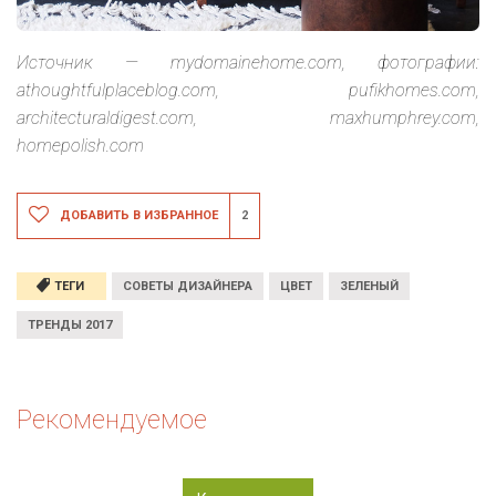
Источник — mydomainehome.com, фотографии:
athoughtfulplaceblog.com, pufikhomes.com,
architecturaldigest.com, maxhumphrey.com,
homepolish.com
ДОБАВИТЬ В ИЗБРАННОЕ
2
ТЕГИ
СОВЕТЫ ДИЗАЙНЕРА
ЦВЕТ
ЗЕЛЕНЫЙ
ТРЕНДЫ 2017
Рекомендуемое