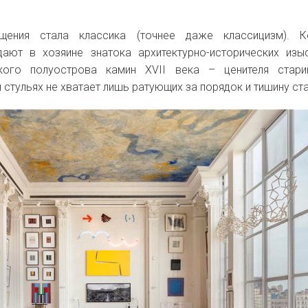
ения стала классика (точнее даже классицизм). К
ают в хозяине знатока архитектурно-исторических изы
кого полуострова камин Х
VII
века – ценителя стари
 стульях не хватает лишь ратующих за порядок и тишину ст