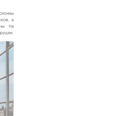
олонны
сков, а
ны. На
арушек.