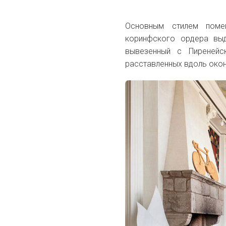
Основным стилем помещ
коринфского ордера выд
вывезенный с Пиренейс
расставленных вдоль окон