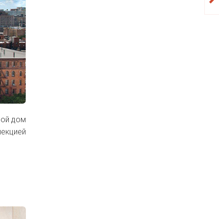
вой дом
лекцией