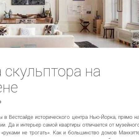
 скульптора на
ене
 в Вестсайде исторического центра Нью-Йорка, прямо н
ии. Да и интерьер самой квартиры отличается от музейног
 «руками не трогать». Как и большинство домов Манхэтте