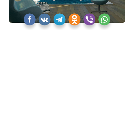
Коллекция CLEO от Jacob Delafon
«Квартблог» никак не смог обойти стороной
некоторые культовые и новые изделия Jacob
Delafon. Тем более, что об этих моделях должны
узнать дизайнеры и архитекторы, которые
опираются на европейскую классику, романтизм,
прованс.