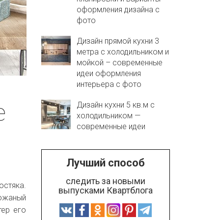
оформления дизайна с
фото
Дизайн прямой кухни 3
метра с холодильником и
мойкой – современные
идеи оформления
интерьера с фото
е
Дизайн кухни 5 кв.м с
холодильником —
современные идеи
Лучший способ
следить за новыми
остяка.
выпусками Квартблога
кожаный
тер его