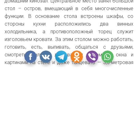
домашний кинозал. Центральное место занял большой
стол – остров, вмещающий в себя многочисленные
функции. В основание стола встроены шкафы, со
стороны кухни расположились два винных
холодильника, а противоположный торец служит
изголовьем кровати. За этим столом можно работать,
готовить, есть, выпивать, общаться с друзьями,
смотреть фильмы, любоваться видом из окна и
картинами на стене и даже танцевать — 3,5-метровая
высота потолка это позволяет. Столешница выполнена
из закаленного стекла и подсвечена изнутри.