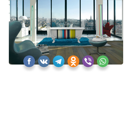
Коллекция CLEO от Jacob Delafon
«Квартблог» никак не смог обойти стороной
некоторые культовые и новые изделия Jacob
Delafon. Тем более, что об этих моделях должны
узнать дизайнеры и архитекторы, которые
опираются на европейскую классику, романтизм,
прованс.