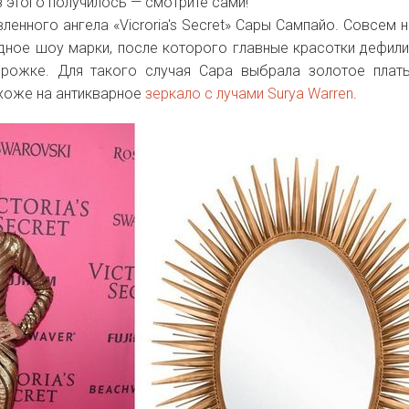
з этого получилось — смотрите сами!
ленного ангела «Vicroria's Secret» Сары Сампайо. Совсем 
ное шоу марки, после которого главные красотки дефил
рожке. Для такого случая Сара выбрала золотое плат
охоже на антикварное
зеркало с лучами
Surya Warren
.