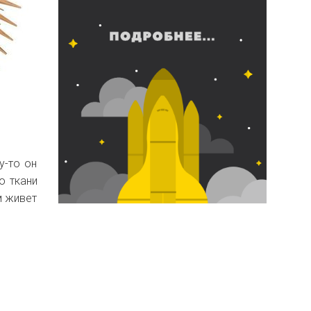
у-то он
о ткани
м живет