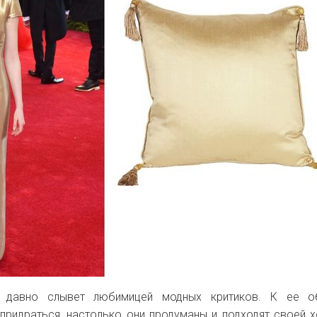
 давно слывет любимицей модных критиков. К ее о
придраться, настолько они продуманы и подходят своей х