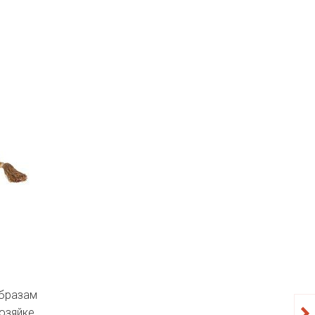
бразам
озяйке.