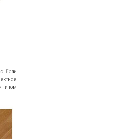
ю! Если
фектное
м типом