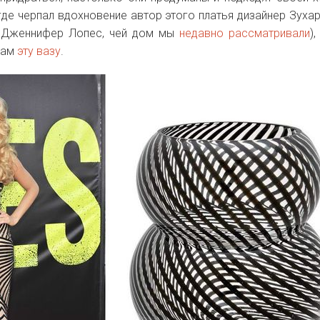
где черпал вдохновение автор этого платья дизайнер Зуха
 Дженнифер Лопес, чей дом мы
недавно рассматривали
)
нам
эту вазу
.