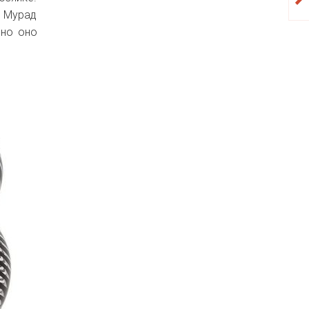
р Мурад
, но оно