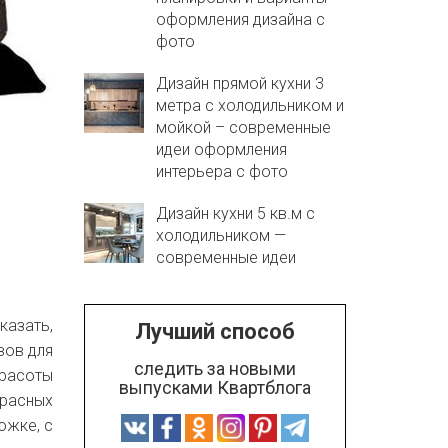
оформления дизайна с
фото
Дизайн прямой кухни 3
метра с холодильником и
мойкой – современные
идеи оформления
интерьера с фото
Дизайн кухни 5 кв.м с
холодильником —
современные идеи
казать,
Лучший способ
вов для
следить за новыми
красоты
выпусками Квартблога
красных
ожке, с