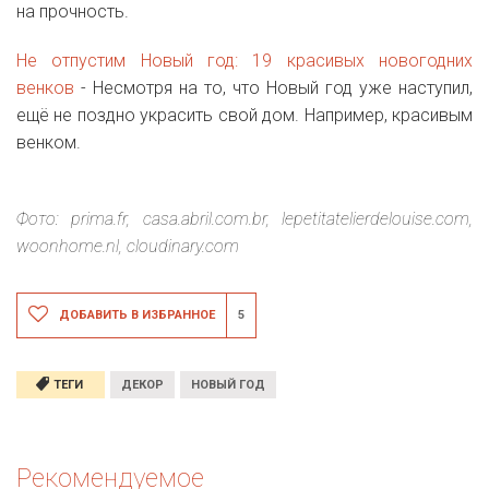
на прочность.
Не отпустим Новый год: 19 красивых новогодних
венков
- Несмотря на то, что Новый год уже наступил,
ещё не поздно украсить свой дом. Например, красивым
венком.
Фото: prima.fr, casa.abril.com.br, lepetitatelierdelouise.com,
woonhome.nl, cloudinary.com
ДОБАВИТЬ В ИЗБРАННОЕ
5
ТЕГИ
ДЕКОР
НОВЫЙ ГОД
Рекомендуемое