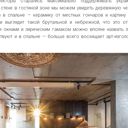
текторы старались максимально поддерживать украи
на стене в гостиной зоне мы можем увидеть
деревянную че
а в спальне — керамику от местных гончаров и картину
ии выглядит такой брутальной и небрежной, что это о
и окнами и лирическим гамаком можно вполне назвать 
ствуют и в спальне — больше всего восхищает арт-изгол