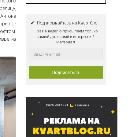
нского
репицу,
 Антона
Подписывайтесь на Квартблог!
ткрытое
лофтом.
1 раз в неделю присылаем только
самый душевный и интересный
овье из
материал