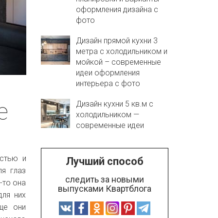
оформления дизайна с
фото
Дизайн прямой кухни 3
метра с холодильником и
мойкой – современные
идеи оформления
интерьера с фото
е
Дизайн кухни 5 кв.м с
холодильником —
современные идеи
остью и
Лучший способ
ля глаз
следить за новыми
-то она
выпусками Квартблога
для них
ще они