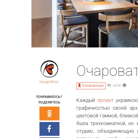
Очароват
Квартблог
3-комнатные
3406
ПОНРАВИЛОСЬ?
Каждый
проект
украинск
ПОДЕЛИТЕСЬ
графичностью своей архи
цветовой гаммой, близкой 
была трехкомнатной, но 
студию, объединяющую 