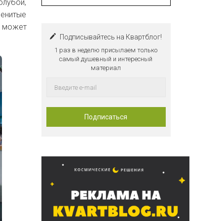
олубой,
менитые
я может
Подписывайтесь на Квартблог!
1 раз в неделю присылаем только
самый душевный и интересный
материал