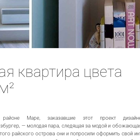
я квартира цвета
 м²
 районе Маре, заказавшие этот проект дизай
збургер, — молодая пара, следящая за модой и обожающа
этого райского острова они и попросили оформить свой ин