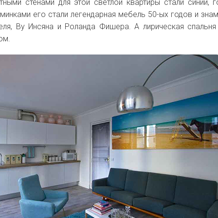
ными стенами для этой светлой квартиры стали синий, г
минками его стали легендарная мебель 50-ых годов и зна
еля,
Ву Инсяна и
Роланда Фишера. А лирическая спальн
ом.