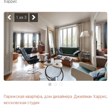
Харрис.
1 из 3
Парижская квартира
,
дом дизайнера Джиллиан Харрис
,
московская студия