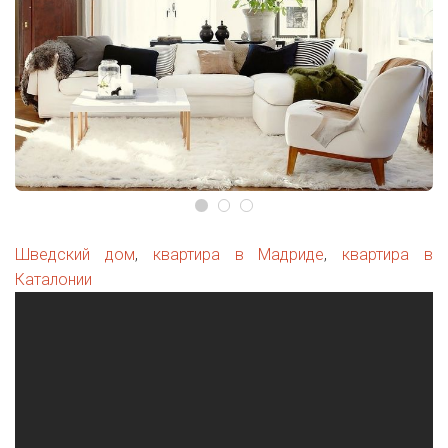
Шведский дом
,
квартира в Мадриде
,
квартира в
Каталонии