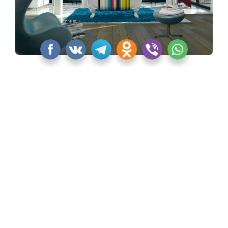
Коллекция CLEO от Jacob Delafon
«Квартблог» никак не смог обойти стороной
некоторые культовые и новые изделия Jacob
Delafon. Тем более, что об этих моделях должны
узнать дизайнеры и архитекторы, которые
опираются на европейскую классику, романтизм,
прованс.