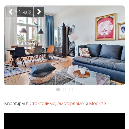
1 из 3
Квартиры в
Стокгольме
,
Амстердаме
, и
Москве