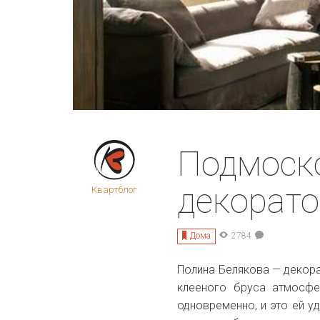
Подмоск
декорато
Квартблог
Дома
2784
Полина Белякова — декор
клееного бруса атмосф
одновременно, и это ей у