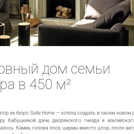
овный дом семьи
ра в 450 м²
атор из бюро
Suite Home — хотела создать в своем новом 
еру
бабушкиной дачи, дворянского гнезда и альпийско
далось. Камин, голова лося, ширмы вместо штор, почти анг